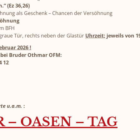
.“ (Ez 36,26)
öhnung als Geschenk – Chancen der Versöhnung
rsöhnung
im BFH
graue Tür, rechts neben der Glastür
Uhrzeit;
jeweils von 1
ebruar 2026 !
n bei Bruder Othmar OFM:
4 12
rte u.a.m.
:
R – OASEN – TAG