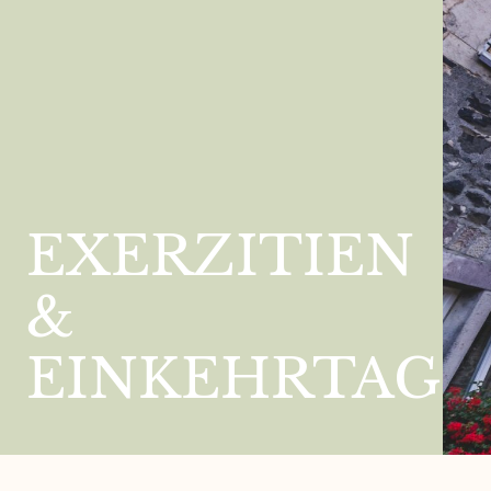
EXERZITIEN
&
EINKEHRTAGE