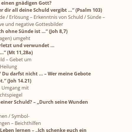
h einen gnädigen Gott?
huld vergibt …“ (Psalm 103)
de / Erlösung – Erkenntnis von Schuld / Sünde –
e Gottesbilder
h ohne Sünde ist …“ (Joh 8,7)
sagen) umgeht
rletzt und verwundet …
 …“ (Mt 11,28a)
ld – Gebet um
ung
/ Du darfst nicht … – Wer meine Gebote
t.“ (Joh 14.21)
 – Umgang mit
egel
einer Schuld? – „Durch seine Wunden
hen / Symbol-
hthilfen
Leben lernen – „Ich schenke euch ein