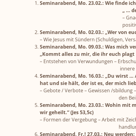
Seminarabend, Mo. 23.02.: Wie finde ic
„ … der dir all deine Sc
– Gna
positive und negativ
Seminarabend, Mo. 02.03.: „Wer von euc
– Wie Jesus mit Sündern (Schuldigen, Ver
Seminarabend, Mo. 09.03.: Was mich ve
„Kommt alles zu mir, die ihr euch plagt
– Entstehen von Verwundungen – Erbschu
innere Heil
Seminarabend, Mo. 16.03.: „Du wirst … 
hat und sie hält, der ist es, der mich lieb
– Gebote / Verbote – Gewissen /sbildung
den Beichtspi
Seminarabend, Mo. 23.03.: Wohin mit m
wir geheilt.“ (Jes 53,5c)
– Formen der Vergebung – Arbeit mit Zeic
handlungen – Beic
Seminarabend,
Fr.!
27.03.: Neu werden: 