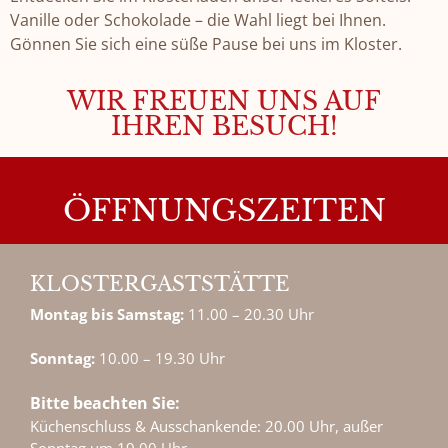
Vanille oder Schokolade – die Wahl liegt bei Ihnen.
Gönnen Sie sich eine süße Pause bei uns im Kloster.
WIR FREUEN UNS AUF
IHREN BESUCH!
ÖFFNUNGSZEITEN
KLOSTERGASTSTÄTTE
Montag bis Samstag:
11.00 – 20.30 Uhr
Sonntag:
10.00 – 19.30 Uhr
Bitte beachten Sie:
Küchenschluss & Ausschankende: 20.00 Uhr, außer