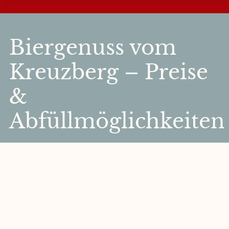
Biergenuss vom
Kreuzberg – Preise
&
Abfüllmöglichkeiten