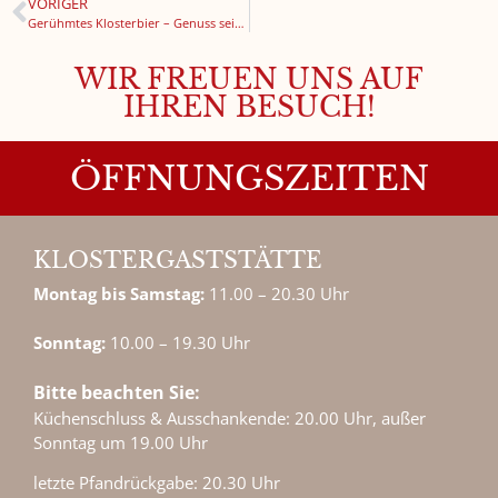
VORIGER
Gerühmtes Klosterbier – Genuss seit 1731
WIR FREUEN UNS AUF
IHREN BESUCH!
ÖFFNUNGSZEITEN
KLOSTERGASTSTÄTTE
Montag bis Samstag:
11.00 – 20.30 Uhr
Sonntag:
10.00 – 19.30 Uhr
Bitte beachten Sie:
Küchenschluss & Ausschankende: 20.00 Uhr, außer
Sonntag um 19.00 Uhr
letzte Pfandrückgabe: 20.30 Uhr